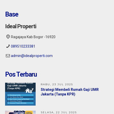
Base
Ideal Properti
Ragajaya Kab Bogor -16920
089510233381
admin@idealproperti.com
Citayam : Kontrakan 2 Kamar Semi Cluster
Citayam Ragajaya
Pos Terbaru
Bulanan
1.350.000
RABU, 23 JUL 2025
Strategi Membeli Rumah Gaji UMR
Jakarta (Tanpa KPR)
SELASA, 22 JUL 2025